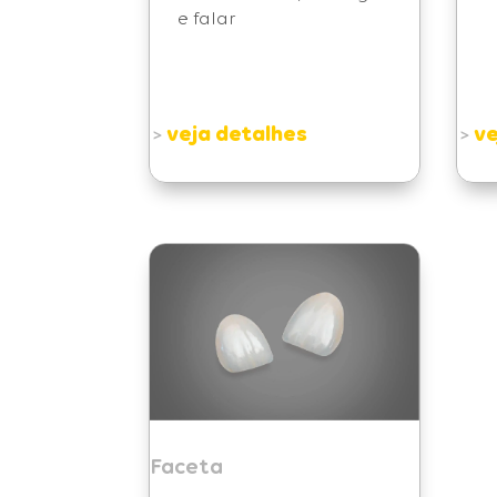
e falar
veja detalhes
ve
>
>
Faceta