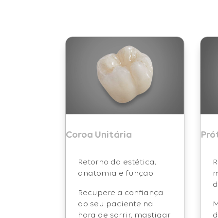
Coroa Unitária
Pró
Retorno da estética,
R
anatomia e função
m
d
Recupere a confiança
do seu paciente na
M
hora de sorrir, mastigar
d