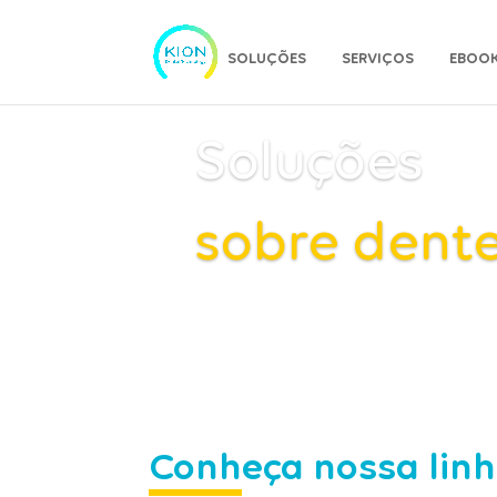
SOLUÇÕES
SERVIÇOS
EBOOK
Soluções
sobre dent
Conh
eça nossa lin